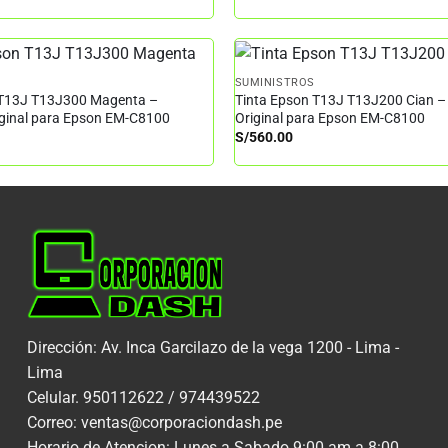
SUMINISTROS
 T13J T13J300 Magenta –
Tinta Epson T13J T13J200 Cian –
iginal para Epson EM-C8100
Original para Epson EM-C8100
S/
560.00
Dirección: Av. Inca Garcilazo de la vega 1200 - Lima -
Lima
Celular. 950112622 / 974439522
Correo: ventas@corporaciondash.pe
Horario de Atencion: Lunes a Sabado 9:00 am a 8:00