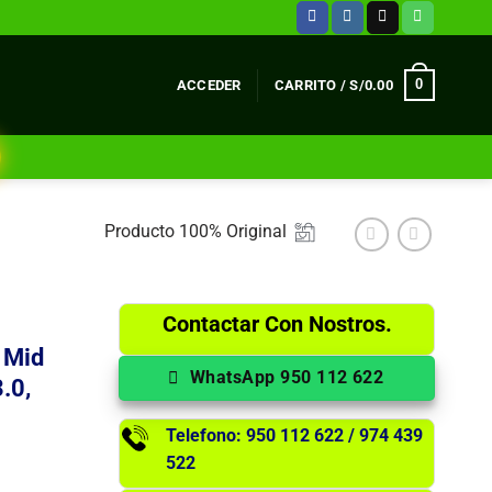
0
ACCEDER
CARRITO /
S/
0.00
Producto 100% Original
Contactar Con Nostros.
 Mid
WhatsApp 950 112 622
.0,
Telefono: 950 112 622 / 974 439
522