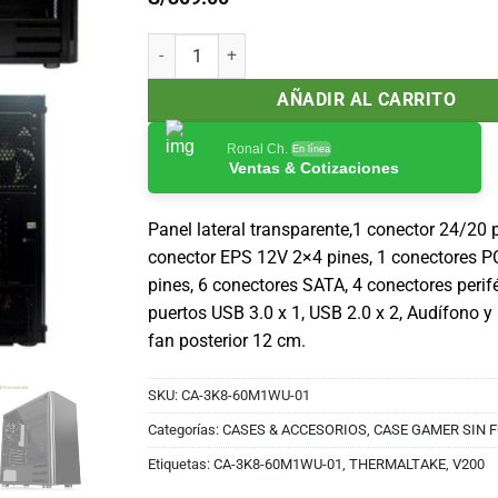
Case Gamer Thermaltake V200, Mid Tower, ATX, 60
AÑADIR AL CARRITO
Ronal Ch.
En línea
Ventas & Cotizaciones
Panel lateral transparente,1 conector 24/20 p
conector EPS 12V 2×4 pines, 1 conectores P
pines, 6 conectores SATA, 4 conectores perifé
puertos USB 3.0 x 1, USB 2.0 x 2, Audífono y
fan posterior 12 cm.
SKU:
CA-3K8-60M1WU-01
Categorías:
CASES & ACCESORIOS
,
CASE GAMER SIN 
Etiquetas:
CA-3K8-60M1WU-01
,
THERMALTAKE
,
V200