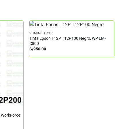
SUMINISTROS
Tinta Epson T12P T12P100 Negro, WP EM-
C800
S/
950.00
– WorkForce