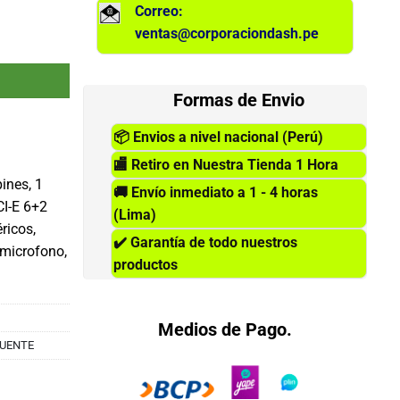
Correo:
ventas@corporaciondash.pe
0W, Negro, USB 3.0, Audio. cantidad
Formas de Envio
📦
Envios a nivel nacional (Perú)
🏬
Retiro en Nuestra Tienda 1 Hora
ines, 1
🚚
Envío inmediato a 1 - 4 horas
CI-E 6+2
(Lima)
ricos,
✔️
Garantía de todo nuestros
 microfono,
productos
Medios de Pago.
FUENTE