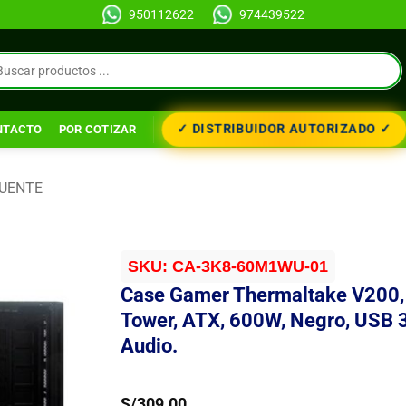
950112622
974439522
✓ DISTRIBUIDOR AUTORIZADO ✓
NTACTO
POR COTIZAR
FUENTE
SKU:
CA-3K8-60M1WU-01
Case Gamer Thermaltake V200,
Tower, ATX, 600W, Negro, USB 3
Audio.
S/
309.00