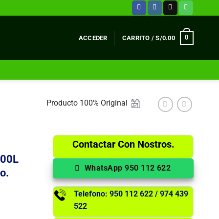
0
ACCEDER
CARRITO /
S/
0.00
Producto 100% Original
Contactar Con Nostros.
500L
WhatsApp 950 112 622
o.
Telefono: 950 112 622 / 974 439
522