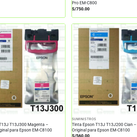
Pro EM-C800
S/
750.00
SUMINISTROS
 T13J T13J300 Magenta –
Tinta Epson T13J T13J200 Cian –
iginal para Epson EM-C8100
Original para Epson EM-C8100
S/
560.00