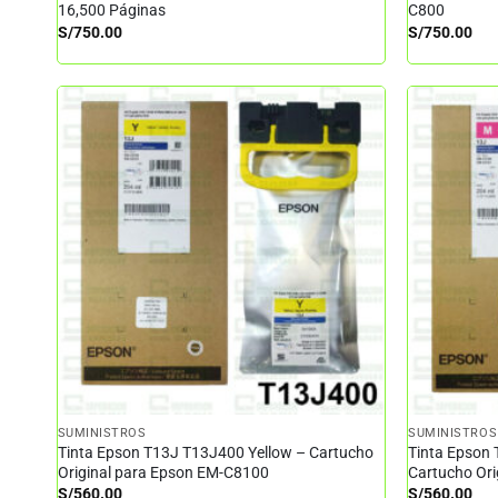
16,500 Páginas
C800
S/
750.00
S/
750.00
SUMINISTROS
SUMINISTROS
Tinta Epson T13J T13J400 Yellow – Cartucho
Tinta Epson
Original para Epson EM-C8100
Cartucho Or
S/
560.00
S/
560.00