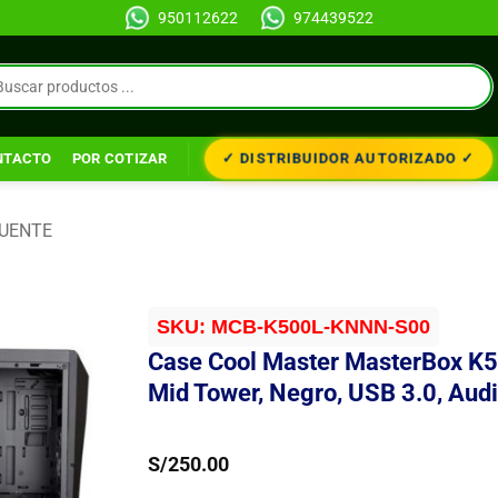
950112622
974439522
✓ DISTRIBUIDOR AUTORIZADO ✓
NTACTO
POR COTIZAR
FUENTE
SKU:
MCB-K500L-KNNN-S00
Case Cool Master MasterBox K
Mid Tower, Negro, USB 3.0, Audi
S/
250.00