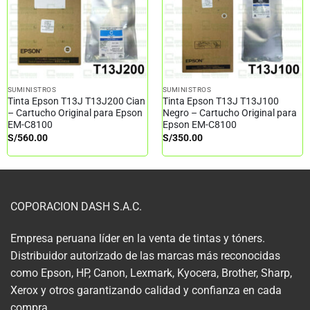
SUMINISTROS
SUMINISTROS
Tinta Epson T13J T13J200 Cian
Tinta Epson T13J T13J100
– Cartucho Original para Epson
Negro – Cartucho Original para
EM-C8100
Epson EM-C8100
S/
560.00
S/
350.00
COPORACION DASH S.A.C.
Empresa peruana líder en la venta de tintas y tóners.
Distribuidor autorizado de las marcas más reconocidas
como Epson, HP, Canon, Lexmark, Kyocera, Brother, Sharp,
Xerox y otros garantizando calidad y confianza en cada
compra.