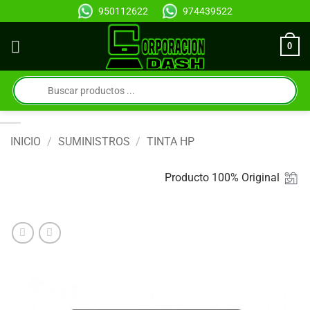
Saltar
950112622
974439522
al
contenido
0
Búsqueda
de
productos
INICIO
/
SUMINISTROS
/
TINTA HP
Producto 100% Original