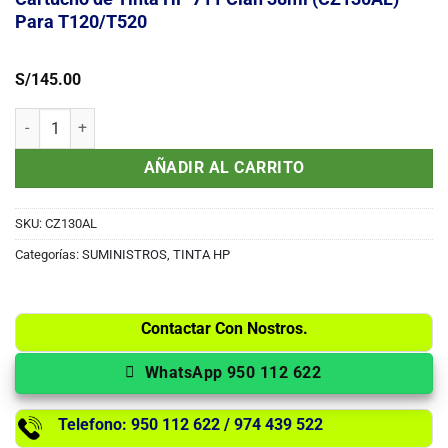
Para T120/T520
S/
145.00
Cartucho de Tinta HP 711 Cian 38ml (CZ130AL) Para T120/T520 can
AÑADIR AL CARRITO
SKU:
CZ130AL
Categorías:
SUMINISTROS
,
TINTA HP
Contactar Con Nostros.
WhatsApp 950 112 622
Telefono: 950 112 622 / 974 439 522