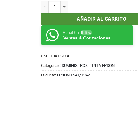
original
actual
TINTA EPSON T941 CIAN WF-C5210/5290/5710/5
era:
es:
S/230.00.
S/200.00.
AÑADIR AL CARRITO
Ronal Ch.
En línea
Ventas & Cotizaciones
SKU:
T941220-AL
Categorías:
SUMINISTROS
,
TINTA EPSON
Etiqueta:
EPSON T941/T942