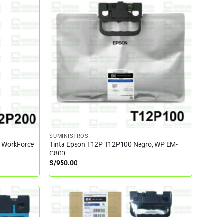
SUMINISTROS
– WorkForce
Tinta Epson T12P T12P100 Negro, WP EM-
C800
S/
950.00