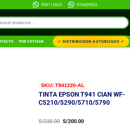
950112622
974439522
✓ DISTRIBUIDOR AUTORIZADO ✓
NTACTO
POR COTIZAR
SKU:
T941220-AL
TINTA EPSON T941 CIAN WF-
C5210/5290/5710/5790
El
El
S/
230.00
S/
200.00
precio
precio