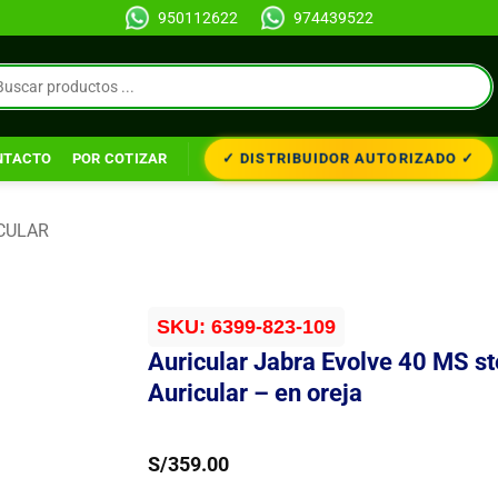
950112622
974439522
✓ DISTRIBUIDOR AUTORIZADO ✓
NTACTO
POR COTIZAR
CULAR
SKU:
6399-823-109
Auricular Jabra Evolve 40 MS st
Auricular – en oreja
S/
359.00