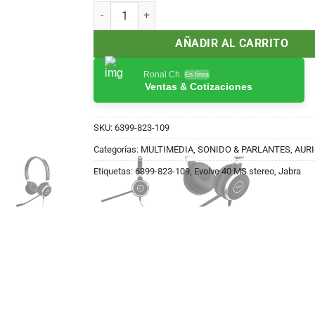
Auricular Jabra Evolve 40 MS stereo - Auricular - 
AÑADIR AL CARRITO
Ronal Ch.
En línea
Ventas & Cotizaciones
SKU:
6399-823-109
Categorías:
MULTIMEDIA, SONIDO & PARLANTES
,
AUR
Etiquetas:
6399-823-109
,
Evolve 40 MS stereo
,
Jabra