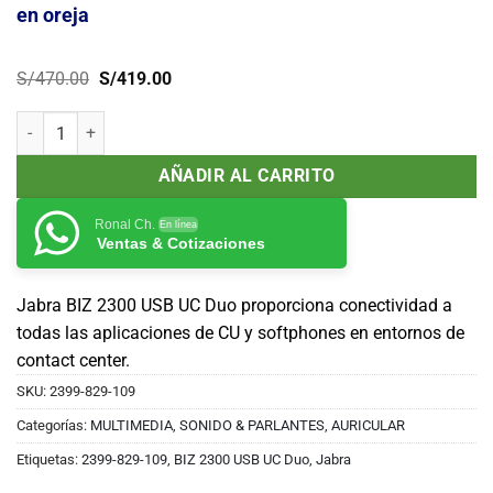
en oreja
El
El
S/
470.00
S/
419.00
precio
precio
original
actual
Auricular Jabra BIZ 2300 USB UC Duo - Auricular - en oreja cantidad
era:
es:
S/470.00.
S/419.00.
AÑADIR AL CARRITO
Ronal Ch.
En línea
Ventas & Cotizaciones
Jabra BIZ 2300 USB UC Duo proporciona conectividad a
todas las aplicaciones de CU y softphones en entornos de
contact center.
SKU:
2399-829-109
Categorías:
MULTIMEDIA, SONIDO & PARLANTES
,
AURICULAR
Etiquetas:
2399-829-109
,
BIZ 2300 USB UC Duo
,
Jabra