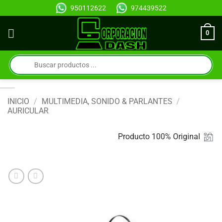
Saltar
950112622
974439522
al
contenido
0
Búsqueda
de
productos
INICIO
/
MULTIMEDIA, SONIDO & PARLANTES
/
AURICULAR
Producto 100% Original