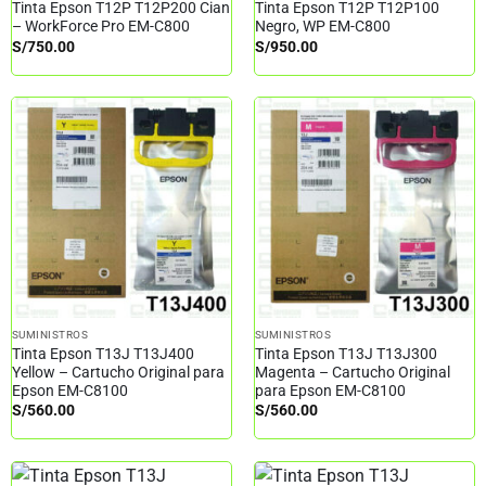
Tinta Epson T12P T12P200 Cian
Tinta Epson T12P T12P100
– WorkForce Pro EM-C800
Negro, WP EM-C800
S/
750.00
S/
950.00
SUMINISTROS
SUMINISTROS
Tinta Epson T13J T13J400
Tinta Epson T13J T13J300
Yellow – Cartucho Original para
Magenta – Cartucho Original
Epson EM-C8100
para Epson EM-C8100
S/
560.00
S/
560.00