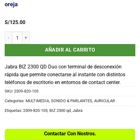
oreja
S/
125.00
audifono Jabra BIZ 2300 QD Duo - Auricular - en oreja cantidad
AÑADIR AL CARRITO
Jabra BIZ 2300 QD Duo con terminal de desconexión
rápida que permite conectarse al instante con distintos
teléfonos de escritorio en entornos de contact center.
SKU:
2309-820-105
Categorías:
MULTIMEDIA, SONIDO & PARLANTES
,
AURICULAR
Etiquetas:
2309-820-105
,
BIZ 2300 qd
,
Jabra
Contactar Con Nostros.