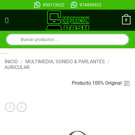
Saltar
950112622
974439522
al
contenido
0
Búsqueda
de
productos
INICIO
/
MULTIMEDIA, SONIDO & PARLANTES
/
AURICULAR
Producto 100% Original